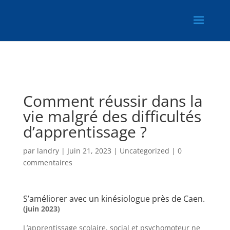
Retrouvez Landry Holley sur Resalib : annuaire, référencement et
prise de rendez-vous pour les Kinésiologues
Comment réussir dans la
vie malgré des difficultés
d’apprentissage ?
par
landry
|
Juin 21, 2023
|
Uncategorized
|
0
commentaires
S’améliorer avec un kinésiologue près de Caen.
(juin 2023)
L’apprentissage scolaire, social et psychomoteur ne